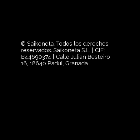
© Saikoneta. Todos los derechos
reservados. Saikoneta S.L. | CIF:
B44690374 | Calle Julian Besteiro
16, 18640 Padul, Granada.
{{playListTitle}}
{{classes.artistPrefix + ' ' + list.tracks[currentTrack].al
Pausa
Play
{{ index + 1 }}
{{ track.track_title }}
{{ track.album_ti
{{getSVG(store.sr_icon_file)}}
{{button.podcast_button_name}}