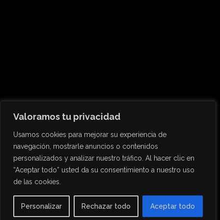
{{classes.skipBackward}}
{{classes.skipForward}}
Valoramos tu privacidad
{{this.mediaPlayer.getPlaybackRate()}}X
{{ currentTime }}
Usamos cookies para mejorar su experiencia de
{{ totalTime }}
navegación, mostrarle anuncios o contenidos
personalizados y analizar nuestro tráfico. Al hacer clic en
“Aceptar todo” usted da su consentimiento a nuestro uso
de las cookies.
{{getSVG(store.sr_icon_file)}}
{{store.song_store_name}}
Personalizar
Rechazar todo
Aceptar todo
{{store.podcast_button_name}}