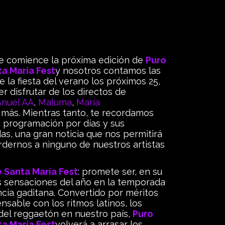
e comience la próxima edición de
Puro
ta María Fest
y nosotros contamos las
 la fiesta del verano los próximos 25,
er disfrutar de los directos de
Anuel AA
,
Maluma
,
María
más. Mientras tanto, te recordamos
a programación por días y sus
s, una gran noticia que nos permitirá
dernos a ninguno de nuestros artistas
e Santa María Fest
: promete ser, en su
as sensaciones del año en la temporada
incia gaditana. Convertido por méritos
ensable con los ritmos latinos, los
 del reggaetón en nuestro país,
Puro
ta María Fest
volverá a arrasar los