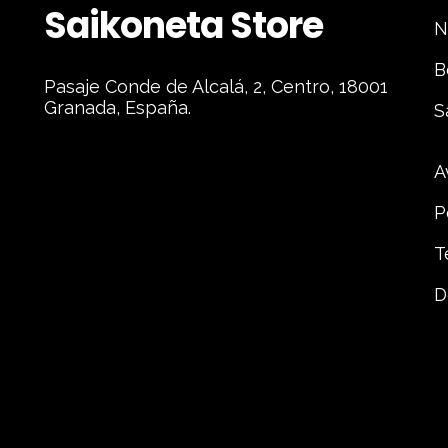
Saikoneta Store
N
B
Pasaje Conde de Alcalá, 2, Centro, 18001
Granada, España.
S
A
P
T
D