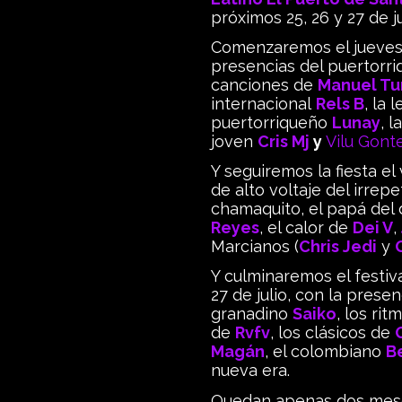
próximos 25, 26 y 27 de ju
Comenzaremos el jueves 
presencias del puertorr
canciones de
Manuel Tu
internacional
Rels B
, la
puertorriqueño
Lunay
, 
joven
Cris Mj
y
Vilu Gont
Y seguiremos la fiesta el
de alto voltaje del irrep
chamaquito, el papá de
Reyes
, el calor de
Dei V
,
Marcianos (
Chris Jedi
y
Y culminaremos el festiva
27 de julio, con la prese
granadino
Saiko
, los ri
de
Rvfv
, los clásicos de
Magán
, el colombiano
B
nueva era.
Quedan apenas dos meses