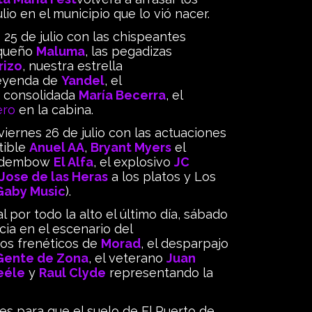
lio en el municipio que lo vió nacer.
25 de julio con las chispeantes
iqueño
Maluma
, las pegadizas
rizo
, nuestra estrella
 leyenda de
Yandel
, el
la consolidada
María Becerra
, el
ero
en la cabina.
 viernes 26 de julio con las actuaciones
etible
Anuel AA
,
Bryant Myers
el
l dembow
El Alfa
, el explosivo
JC
Jose de las Heras
a los platos y Los
Gaby Music
).
l por todo la alto el último día, sábado
ncia en el escenario del
tmos frenéticos de
Morad
, el desparpajo
Gente de Zona
, el veterano
Juan
eéle
y
Raul Clyde
representando la
 para que el suelo de El Puerto de