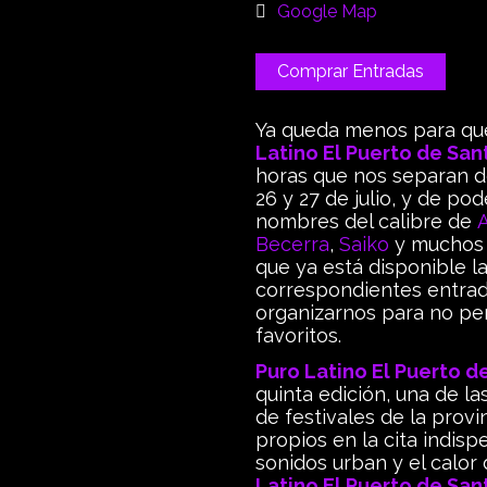
Google Map
Comprar Entradas
Ya queda menos para qu
Latino El Puerto de San
horas que nos separan de
26 y 27 de julio, y de pod
nombres del calibre de
Becerra
,
Saiko
y muchos 
que ya está disponible l
correspondientes entrada
organizarnos para no per
favoritos.
Puro Latino El Puerto d
quinta edición, una de l
de festivales de la prov
propios en la cita indisp
sonidos urban y el calor
Latino El Puerto de San