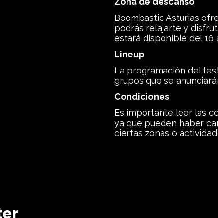
Zona de descanso
Boombastic Asturias ofr
podrás relajarte y disfr
estará disponible del 16 al
Lineup
La programación del festi
grupos que se anunciar
Condiciones
Es importante leer las con
ya que pueden haber cam
ciertas zonas o actividad
ter