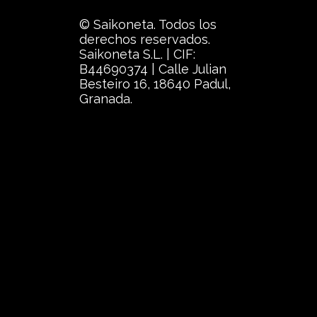
© Saikoneta. Todos los
derechos reservados.
Saikoneta S.L. | CIF:
B44690374 | Calle Julian
Besteiro 16, 18640 Padul,
Granada.
{{playListTitle}}
{{classes.artistPrefix + ' ' + list.tracks[c
Pausa
Play
{{ index + 1 }}
{{ track.track_title }}
{{
{{getSVG(store.sr_icon_file)}}
{{button.podcast_button_name}}