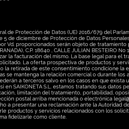
al de Protección de Datos (UE) 2016/679 del Parla
 de 5 de diciembre de Protección de Datos Personale
 por Vd. proporcionados serán objeto de tratamiento
ANADA), C.P. 18640 , CALLE JULIAN BESTEIRO No 16 , 
izar la facturación del mismo. La base legal para el 
solicitado. La oferta prospectiva de productos y ser
aso la retirada de este consentimiento condicione la 
s se mantenga la relación comercial o durante los a
ederán a terceros salvo en los casos en que exista u
si en SAIKONETA S.L. estamos tratando sus datos pe
ación, limitación del tratamiento, portabilidad, opos
irección postal arriba mencionada o electrónica lega
o a presentar una reclamación ante la Autoridad de
rle productos y servicios relacionados con los solic
a fidelizarle como cliente.