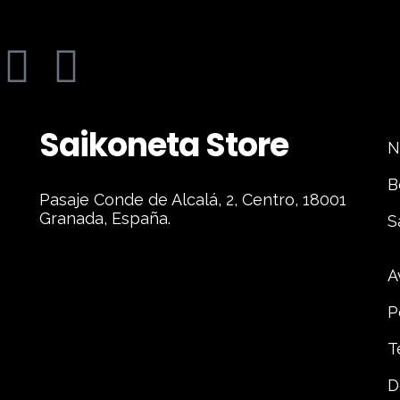
Saikoneta Store
N
B
Pasaje Conde de Alcalá, 2, Centro, 18001
Granada, España.
S
A
P
T
D